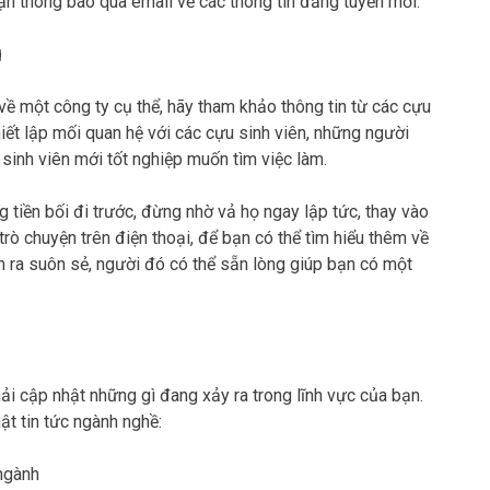
hận thông báo qua email về các thông tin đăng tuyển mới.
g
ề một công ty cụ thể, hãy tham khảo thông tin từ các cựu
iết lập mối quan hệ với các cựu sinh viên, những người
sinh viên mới tốt nghiệp muốn tìm việc làm.
 tiền bối đi trước, đừng nhờ vả họ ngay lập tức, thay vào
rò chuyện trên điện thoại, để bạn có thể tìm hiểu thêm về
n ra suôn sẻ, người đó có thể sẵn lòng giúp bạn có một
i cập nhật những gì đang xảy ra trong lĩnh vực của bạn.
t tin tức ngành nghề:
ngành