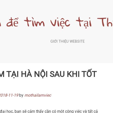
 để tìm việc tại T
GIỚI THIỆU WEBSITE
 TẠI HÀ NỘI SAU KHI TỐT
018-11-19
by
mothailamviec
 đại học, bạn sẽ cảm thấy cần có một công việc và tất cả