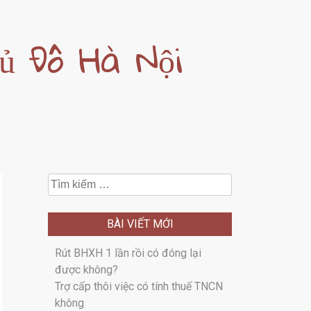
hủ Đô Hà Nội
Tìm
kiếm
cho:
BÀI VIẾT MỚI
Rút BHXH 1 lần rồi có đóng lại
được không?
Trợ cấp thôi việc có tính thuế TNCN
không